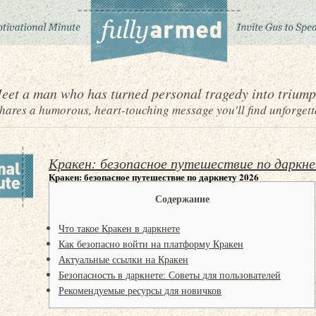
eet a man who has turned personal tragedy into triump
ares a humorous, heart-touching message you'll find unforgett
Кракен: безопасное путешествие по даркн
Кракен: безопасное путешествие по даркнету 2026
Содержание
Что такое Кракен в даркнете
Как безопасно войти на платформу Кракен
Актуальные ссылки на Кракен
Безопасность в даркнете: Советы для пользователей
Рекомендуемые ресурсы для новичков