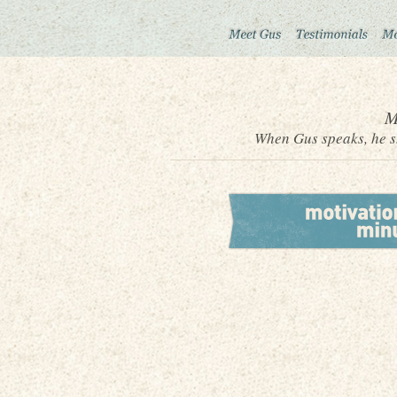
M
When Gus speaks, he sh