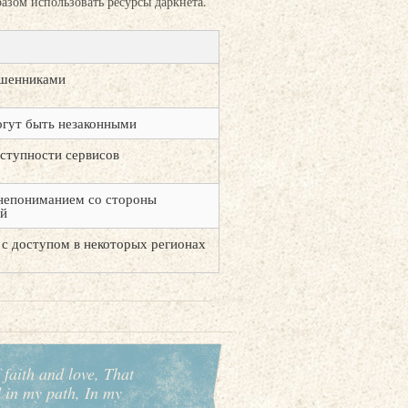
азом использовать ресурсы даркнета.
ошенниками
гут быть незаконными
ступности сервисов
непониманием со стороны
ей
с доступом в некоторых регионах
 faith and love, That
d in my path, In my