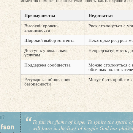
моментов поможет пользователям понять, как наилучшим обр
Преимущества
Недостатки
Высокий уровень
Риск столкнуться с м
анонимности
Широкий выбор контента
Некоторые ресурсы мо
Доступ к уникальным
Непредсказуемость до
услугам
Поддержка сообщества
Можно столкнуться с 
обычных пользовател
Регулярные обновления
Могут быть проблемы 
безопасности
To fan the flame of hope, To ignite the spark of
will burn in the lives of people God has place