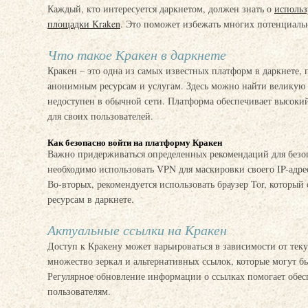
Каждый, кто интересуется даркнетом, должен знать о
использ
площадки Kraken
. Это поможет избежать многих потенциаль
Что такое Кракен в даркнете
Кракен – это одна из самых известных платформ в даркнете,
анонимным ресурсам и услугам. Здесь можно найти великую 
недоступен в обычной сети. Платформа обеспечивает высоки
для своих пользователей.
Как безопасно войти на платформу Кракен
Важно придерживаться определенных рекомендаций для безоп
необходимо использовать VPN для маскировки своего IP-адр
Во-вторых, рекомендуется использовать браузер Tor, который
ресурсам в даркнете.
Актуальные ссылки на Кракен
Доступ к Кракену может варьироваться в зависимости от тек
множество зеркал и альтернативных ссылок, которые могут б
Регулярное обновление информации о ссылках помогает обе
пользователям.