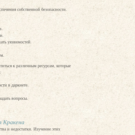
спечения собственной безопасности.
в.
и.
ать уязвимостей.
ем.
атиться к различным ресурсам, которые
:
ти в даркнете.
задать вопросы.
я Кракена
тва и недостатки. Изучение этих