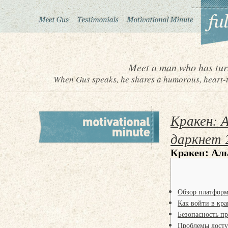
Meet a man who has turn
When Gus speaks, he shares a humorous, heart-to
Кракен: 
даркнет 
Кракен: Аль
Обзор платфор
Как войти в кра
Безопасность п
Проблемы досту