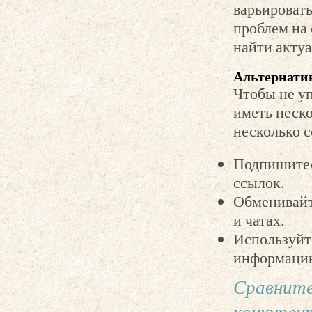
варьировать
проблем на 
найти актуа
Альтернати
Чтобы не у
иметь неско
несколько с
Подпишитес
ссылок.
Обменивайт
и чатах.
Используйт
информацию
Сравните
конкурен