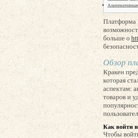
Альтернативные
Платформа 
возможности
больше о
ht
безопасност
Обзор п
Кракен пред
которая ст
аспектам: 
товаров и у
популярнос
пользовател
Как войти в
Чтобы войти