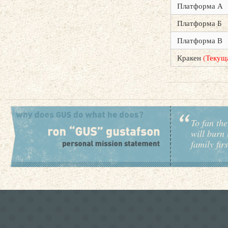
Платформа А
Платформа Б
Платформа В
Кракен
(Текущ
To fan the
will burn 
family fir