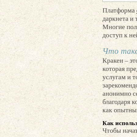
Платформа
даркнета и 
Многие пол
доступ к не
Что тако
Кракен – эт
которая пр
услугам и т
зарекоменд
анонимно с
благодаря к
как опытных
Как использ
Чтобы начат