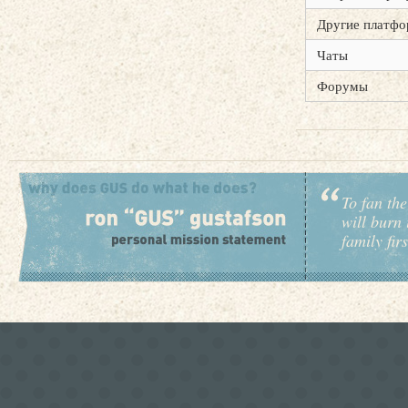
Другие платф
Чаты
Форумы
To fan the
will burn 
family fir