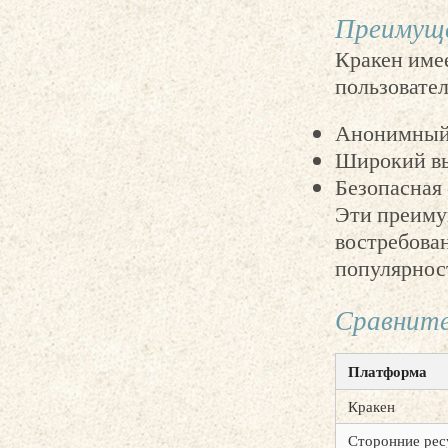
Преимуще
Кракен име
пользовател
Анонимный 
Широкий вы
Безопасная
Эти преиму
востребован
популярност
Сравните
Платформа
Кракен
Сторонние ре