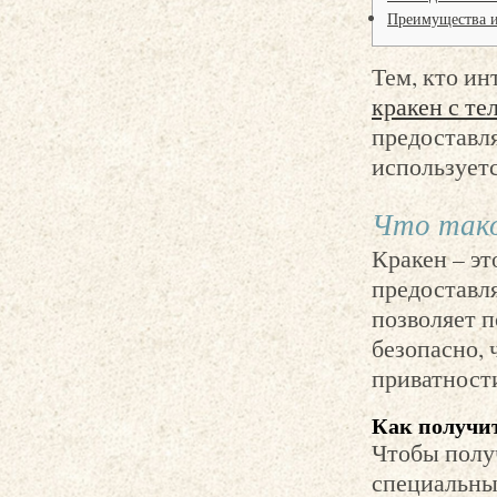
Преимущества и
Тем, кто и
кракен с те
предоставля
использует
Что тако
Кракен – эт
предоставл
позволяет 
безопасно, 
приватности
Как получит
Чтобы получ
специальный