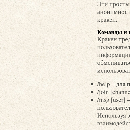
Эти просты
анонимность
кракен.
Команды и 
Кракен пре
пользовате
информацию
обменивать
использоват
/help – для
/join [chann
/msg [user]
пользовате
Используя 
взаимодейст