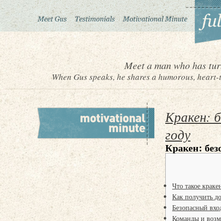
Meet a man who has turn
When Gus speaks, he shares a humorous, heart-to
Кракен: б
году
Кракен: без
Что такое краке
Как получить до
Безопасный вход
Команды и возм