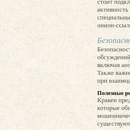
стоит подк
активность
специальный
онион-ссыл
Безопасн
Безопаснос
обсуждений
включая ан
Также важн
при взаимод
Полезные р
Кракен пре
которые об
мошенничес
существуют