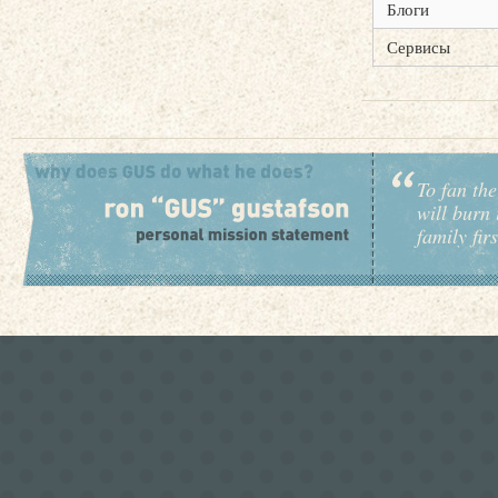
Блоги
Сервисы
To fan the
will burn 
family fir