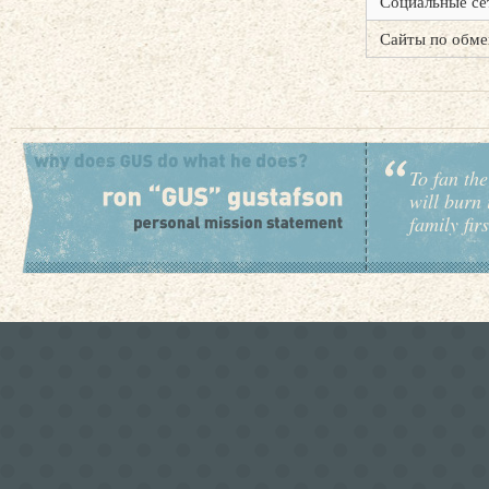
Социальные се
Сайты по обме
To fan the
will burn 
family fir