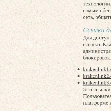
технологии,
самым обесп
сеть, обща
Ссылки д
Для доступа
ссылки. Каж
администра
блокировок
krakenlink1.
krakenlink2.
krakenlink3.
Эти ссылки
Пользовател
платформе 