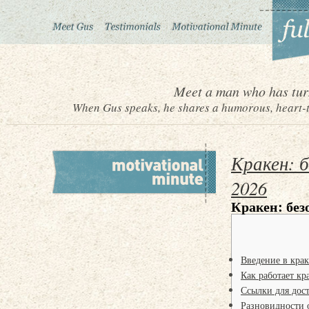
Meet a man who has turn
When Gus speaks, he shares a humorous, heart-to
Кракен: 
2026
Кракен: без
Введение в крак
Как работает кр
Ссылки для дост
Разновидности 