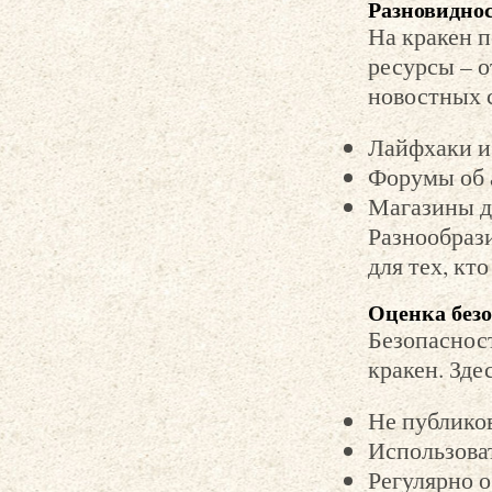
Разновиднос
На кракен п
ресурсы – о
новостных с
Лайфхаки и
Форумы об 
Магазины д
Разнообраз
для тех, кт
Оценка без
Безопаснос
кракен. Зде
Не публико
Использова
Регулярно 