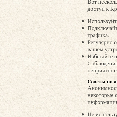
Вот нескол
доступ к Кр
Используйт
Подключайт
трафика.
Регулярно 
вашем устр
Избегайте 
Соблюдение
неприятност
Советы по а
Анонимност
некоторые 
информацию
Не использ