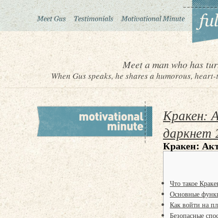
Meet a man who has turn
When Gus speaks, he shares a humorous, heart-to
Кракен: 
даркнет 
Кракен: Акт
Что такое Краке
Основные функ
Как войти на п
Безопасные спос