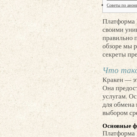
Советы по анон
Платформа 
своими уни
правильно п
обзоре мы р
секреты пр
Что тако
Кракен — э
Она предос
услугам. Ос
для обмена
выбором ср
Основные ф
Платформа 