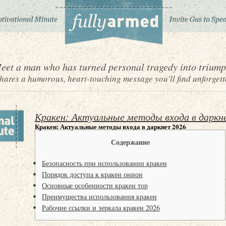
eet a man who has turned personal tragedy into triump
ares a humorous, heart-touching message you'll find unforgett
Кракен: Актуальные методы входа в даркн
Кракен: Актуальные методы входа в даркнет 2026
Содержание
Безопасность при использовании кракен
Порядок доступа к кракен онион
Основные особенности кракен тор
Преимущества использования кракен
Рабочие ссылки и зеркала кракен 2026