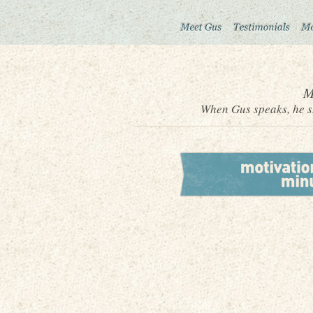
M
When Gus speaks, he sh