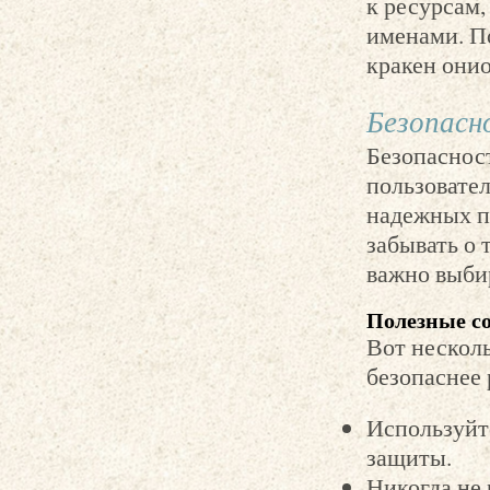
к ресурсам
именами. П
кракен они
Безопасн
Безопасност
пользовате
надежных п
забывать о 
важно выби
Полезные со
Вот несколь
безопаснее 
Используйт
защиты.
Никогда не