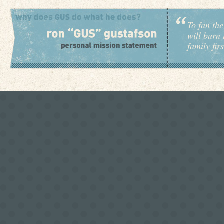
To fan the
will burn 
family fir