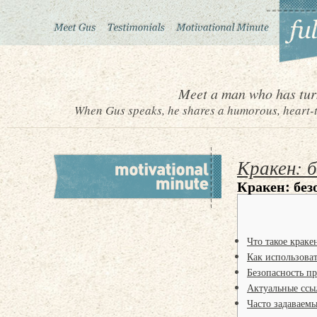
Meet a man who has turn
When Gus speaks, he shares a humorous, heart-to
Кракен: б
Кракен: без
Что такое краке
Как использоват
Безопасность п
Актуальные ссы
Часто задаваемы