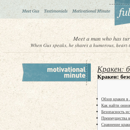
Meet a man who has turn
When Gus speaks, he shares a humorous, heart-to
Кракен: б
Кракен: без
Обзор кракен в 
Как найти онио
Безопасность и
Преимущества к
Сравнение крак