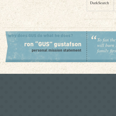
DarkSearch
To fan the
will burn 
family fir