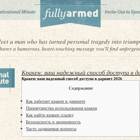
eet a man who has turned personal tragedy into triump
ares a humorous, heart-touching message you'll find unforgett
Кракен: ваш надежный способ доступа в д
Кракен: ваш надежный способ доступа в даркнет 2026
Содержание
Как работает кракен в даркнете
Преимущества использования кракен
Как найти кракен ссылку
Безопасность и анонимность
Часто задаваемые вопросы