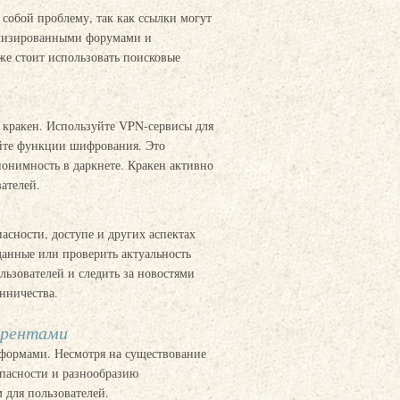
 собой проблему, так как ссылки могут
иализированными форумами и
же стоит использовать поисковые
й кракен. Используйте VPN-сервисы для
уйте функции шифрования. Это
онимность в даркнете. Кракен активно
ателей.
асности, доступе и других аспектах
данные или проверить актуальность
ьзователей и следить за новостями
нничества.
урентами
формами. Несмотря на существование
опасности и разнообразию
 для пользователей.