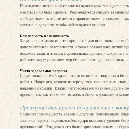
Нахождение актуальной ссылке на кракен может представлять
меняться или быть удалены. Рекомендуется следить за спец
сообществами, которые делятся проверенными ссылками. Так
системы в даркнете, чтобы найти кракен онлион.
Безопасность и анонимность
Защита своих данных – это приоритет для всех пользователе
дополнительной безопасности, а также обязательно активир
поможет защитить ваши персональные данные и сохранить ан
работает над улучшением мер безопасности для своих пользов
Часто задаваемые вопросы
Среди пользователей кракен часто возникают вопросы о безоп
работы. Например, многие интересуются, как защитить свои 
найденной ссылки. Важно интересоваться мнением других пол
проекта, так как это может помочь избежать донышек и моше
Преимущества кракен по сравнению с конк
Сравните преимущества кракен с другими популярными плат
аналогов, кракен выделяется благодаря высокому уровню без
предложений. Это делает его более привлекательным выбором