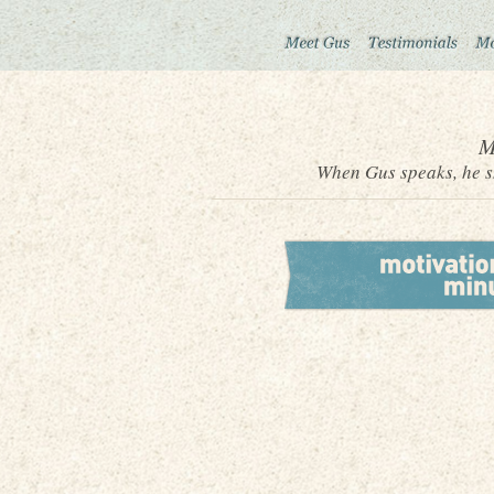
M
When Gus speaks, he sh