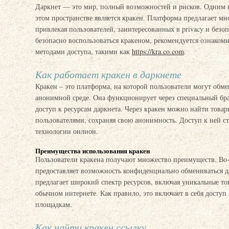
Даркнет — это мир, полный возможностей и рисков. Одним и
этом пространстве является кракен. Платформа предлагает м
привлекая пользователей, заинтересованных в privacy и безо
безопасно воспользоваться кракеном, рекомендуется ознаком
методами доступа, такими как
https://kra.co.com
.
Как работает кракен в даркнете
Кракен – это платформа, на которой пользователи могут обм
анонимной среде. Она функционирует через специальный бра
доступ к ресурсам даркнета. Через кракен можно найти товар
пользователями, сохраняя свою анонимность. Доступ к ней 
технологии онлион.
Преимущества использования кракен
Пользователи кракена получают множество преимуществ. Во-
предоставляет возможность конфиденциально обмениваться д
предлагает широкий спектр ресурсов, включая уникальные то
обычном интернете. Как правило, это включает в себя досту
площадкам.
Как найти кракен ссылку