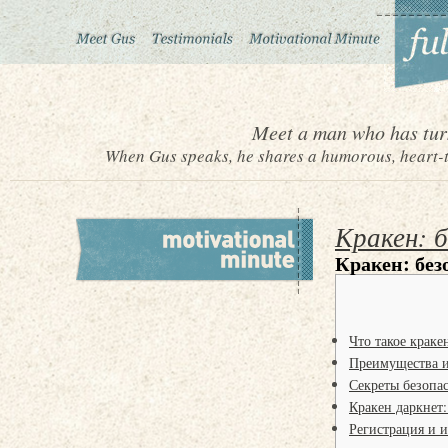
Meet a man who has turn
When Gus speaks, he shares a humorous, heart-to
Кракен: 
Кракен: без
Что такое краке
Преимущества и
Секреты безопа
Кракен даркнет:
Регистрация и 