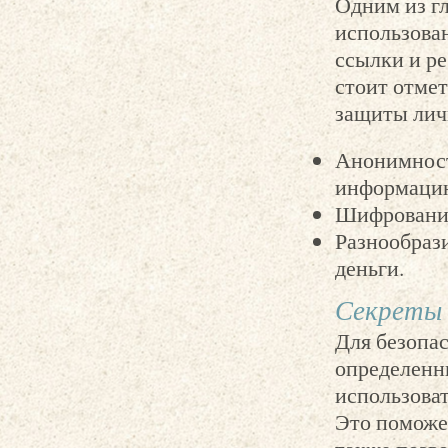
Одним из гл
использова
ссылки и р
стоит отмет
защиты лич
Анонимност
информаци
Шифрование
Разнообрази
деньги.
Секреты 
Для безопас
определенны
использова
Это поможет