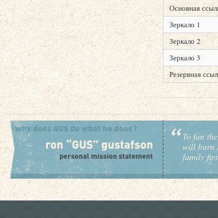
Основная ссыл
Зеркало 1
Зеркало 2
Зеркало 3
Резервная ссыл
To fan the
will burn 
family fir