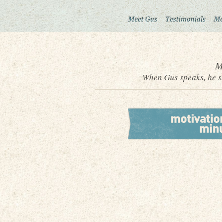
M
When Gus speaks, he sh