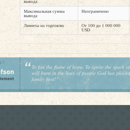
вывода
Максимальная сумма
Неограничено
вывода
Лимиты на торговлю
От 100 до 1 000 000
USD
To fan the flame of hope, To ignite the spark of
will burn in the lives of people God has place
family first!”