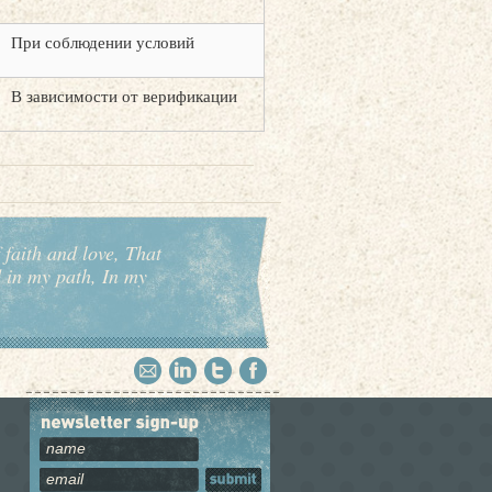
При соблюдении условий
В зависимости от верификации
 faith and love, That
d in my path, In my