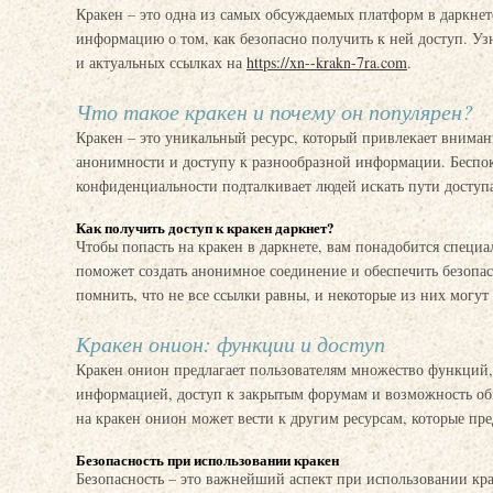
Кракен – это одна из самых обсуждаемых платформ в даркнет
информацию о том, как безопасно получить к ней доступ. Уз
и актуальных ссылках на
https://xn--krakn-7ra.com
.
Что такое кракен и почему он популярен?
Кракен – это уникальный ресурс, который привлекает вниман
анонимности и доступу к разнообразной информации. Беспок
конфиденциальности подталкивает людей искать пути доступа
Как получить доступ к кракен даркнет?
Чтобы попасть на кракен в даркнете, вам понадобится специал
поможет создать анонимное соединение и обеспечить безопа
помнить, что не все ссылки равны, и некоторые из них могут
Кракен онион: функции и доступ
Кракен онион предлагает пользователям множество функций
информацией, доступ к закрытым форумам и возможность об
на кракен онион может вести к другим ресурсам, которые п
Безопасность при использовании кракен
Безопасность – это важнейший аспект при использовании кр