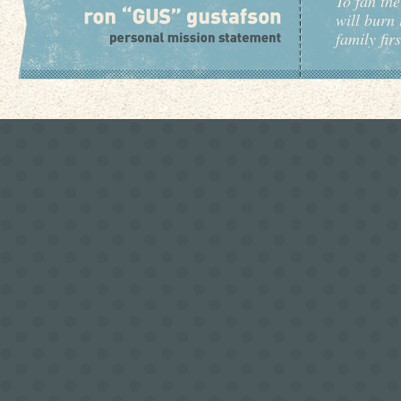
To fan the
will burn 
family fir