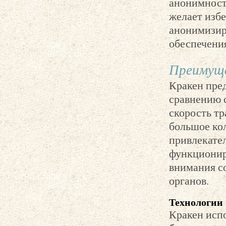
анонимности
желает изб
анонимизир
обеспечени
Преимущ
Кракен пре
сравнению 
скорость т
большое кол
привлекател
функционир
внимания с
органов.
Технологии 
Кракен исп