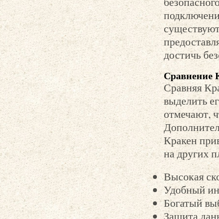
безопасного
подключения
существуют
предоставля
достичь без
Сравнение 
Сравняя Кр
выделить е
отмечают, ч
Дополнитель
Кракен прив
на других п
Высокая ск
Удобный ин
Богатый выб
Защита дан