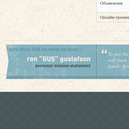
Объявления
Онлайн-тренин
To fan the
will burn 
family fir