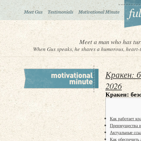
Meet a man who has turn
When Gus speaks, he shares a humorous, heart-to
Кракен: 
2026
Кракен: без
Как работает кр
Преимущества и
Актуальные ссы
Как обеспечить