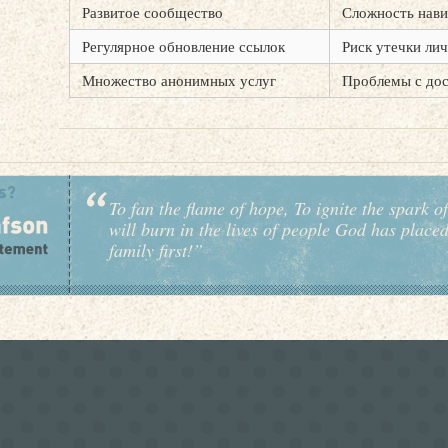
Развитое сообщество
Сложность нави
Регулярное обновление ссылок
Риск утечки ли
Множество анонимных услуг
Проблемы с дос
To fan the flame of hope, To ignite the spark of
will burn in the lives of people God has place
family first!”