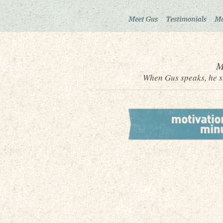
M
When Gus speaks, he sh