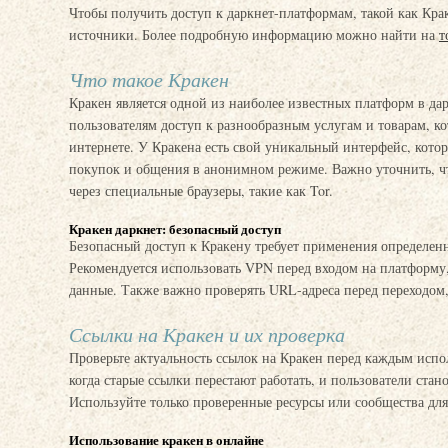
Чтобы получить доступ к даркнет-платформам, такой как Кра
источники. Более подробную информацию можно найти на
т
Что такое Кракен
Кракен является одной из наиболее известных платформ в дар
пользователям доступ к разнообразным услугам и товарам, к
интернете. У Кракена есть свой уникальный интерфейс, кото
покупок и общения в анонимном режиме. Важно уточнить, чт
через специальные браузеры, такие как Tor.
Кракен даркнет: безопасный доступ
Безопасный доступ к Кракену требует применения определен
Рекомендуется использовать VPN перед входом на платформу
данные. Также важно проверять URL-адреса перед переходом
Ссылки на Кракен и их проверка
Проверьте актуальность ссылок на Кракен перед каждым испо
когда старые ссылки перестают работать, и пользователи ста
Используйте только проверенные ресурсы или сообщества для
Использование кракен в онлайне