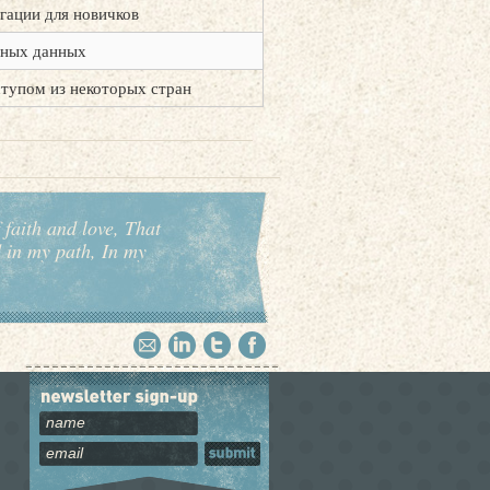
гации для новичков
чных данных
тупом из некоторых стран
 faith and love, That
d in my path, In my