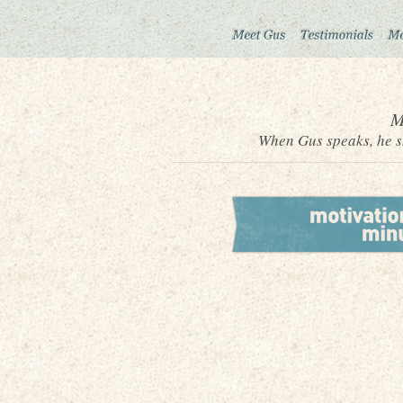
M
When Gus speaks, he sh