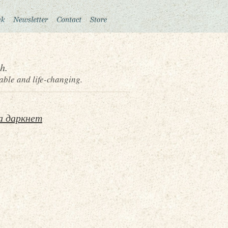
h.
able and life-changing.
а даркнет