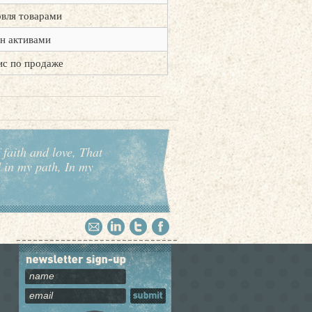
овля товарами
н активами
ис по продаже
 faith and love, That
d in my path, In my