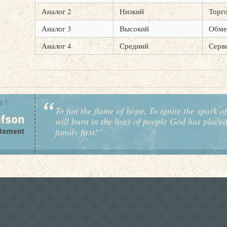
Аналог 2
Низкий
Торг
Аналог 3
Высокий
Обме
Аналог 4
Средний
Серв
To fan the flame of hope, To ignite the spark of
will burn in the lives of people God has place
family first!”