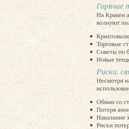
Горячие 
На Кракен а
волнуют по
Криптовалю
Торговые ст
Советы по 
Новые тенд
Риски, св
Несмотря на
использован
Обман со с
Потеря ано
Наказание 
Риски потер