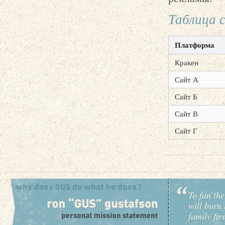
Таблица 
Платформа
Кракен
Сайт А
Сайт Б
Сайт В
Сайт Г
To fan the
will burn 
family fir