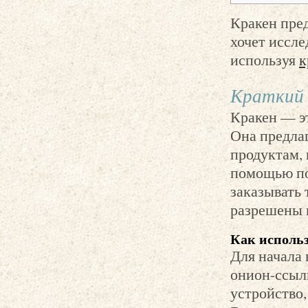
Кракен пред
хочет иссле
используя
к
Краткий 
Кракен — эт
Она предлаг
продуктам, 
помощью по
заказывать 
разрешены в
Как использ
Для начала
онион-ссылк
устройство,