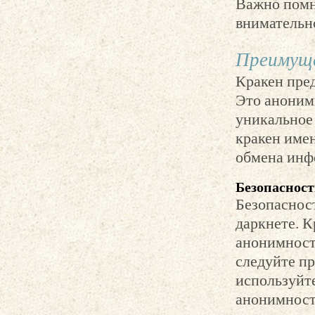
Важно помни
внимательн
Преимуще
Кракен пре
Это анонимн
уникальное
кракен име
обмена инф
Безопасност
Безопасност
даркнете. 
анонимность
следуйте п
используйт
анонимност