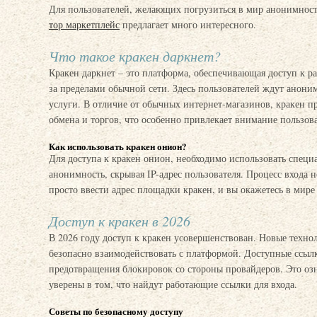
Для пользователей, желающих погрузиться в мир анонимнос
тор маркетплейс
предлагает много интересного.
Что такое кракен даркнет?
Кракен даркнет – это платформа, обеспечивающая доступ к р
за пределами обычной сети. Здесь пользователей ждут анони
услуги. В отличие от обычных интернет-магазинов, кракен п
обмена и торгов, что особенно привлекает внимание пользов
Как использовать кракен онион?
Для доступа к кракен онион, необходимо использовать специа
анонимность, скрывая IP-адрес пользователя. Процесс входа 
просто ввести адрес площадки кракен, и вы окажетесь в мир
Доступ к кракен в 2026
В 2026 году доступ к кракен усовершенствован. Новые техно
безопасно взаимодействовать с платформой. Доступные ссыл
предотвращения блокировок со стороны провайдеров. Это озн
уверены в том, что найдут работающие ссылки для входа.
Советы по безопасному доступу