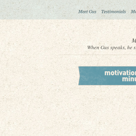
M
When Gus speaks, he sh