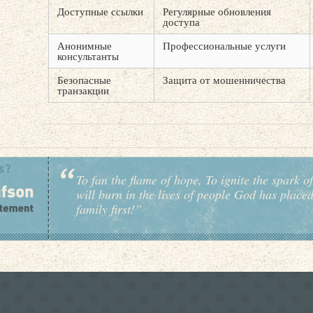
Доступные ссылки
Регулярные обновления
доступа
Анонимные
Профессиональные услуги
консультанты
Безопасные
Защита от мошенничества
транзакции
To fan the flame of hope, To ignite the spark of
will burn in the lives of people God has place
family first!”