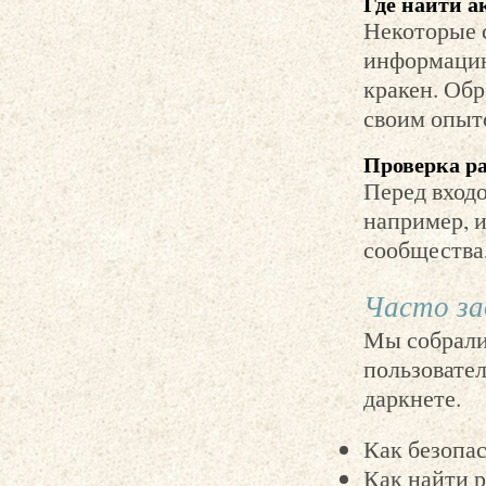
Где найти а
Некоторые 
информацию
кракен. Обр
своим опыто
Проверка р
Перед входо
например, 
сообщества
Часто за
Мы собрали
пользовател
даркнете.
Как безопас
Как найти р