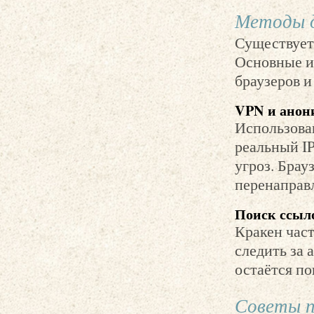
Методы д
Существует 
Основные и
браузеров и
VPN и анон
Использова
реальный I
угроз. Брау
перенаправл
Поиск ссыл
Кракен част
следить за
остаётся п
Советы п