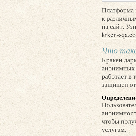
Платформа 
к различным
на сайт. Уз
krken-sqa.c
Что тако
Кракен дар
анонимных 
работает в 
защищен от
Определени
Пользовател
анонимност
чтобы полу
услугам.