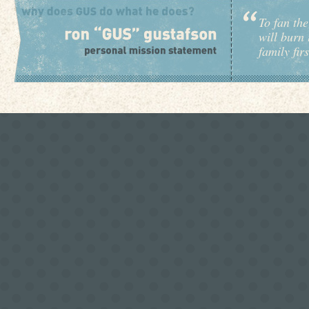
To fan the
will burn 
family fir