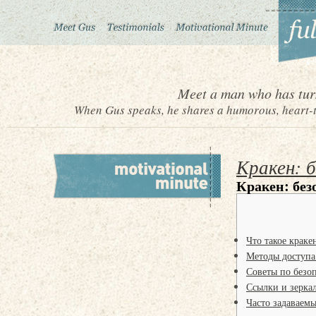
Meet a man who has turn
When Gus speaks, he shares a humorous, heart-to
Кракен: 
Кракен: без
Что такое краке
Методы доступа
Советы по безо
Ссылки и зеркал
Часто задаваем