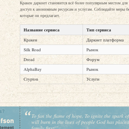
Кракен даркнет становится всё более популярным местом дл
доступ к анонимным ресурсам и услугам. Соблюдайте меры б
которые он предлагает.
Название сервиса
Тип сервиса
Кракен
Даркнет платформа
Silk Road
Рынок
Dread
Форум
AlphaBay
Рынок
Crypton
Услуги
To fan the flame of hope, To ignite the spark of
will burn in the lives of people God has place
family first!”