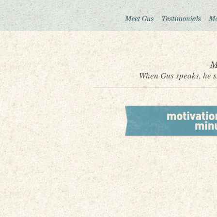
M
When Gus speaks, he sh