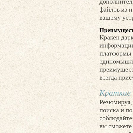
дополнитель
файлов из н
вашему уст
Преимущест
Кракен дарк
информации
платформы м
единомышле
преимущест
всегда прис
Краткие 
Резюмируя,
поиска и п
соблюдайте 
вы сможете 