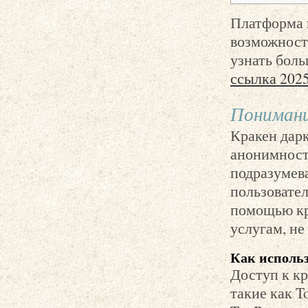
Платформа 
возможност
узнать боль
ссылка 202
Понимани
Кракен дарк
анонимность
подразумева
пользовате
помощью кр
услугам, не
Как использ
Доступ к кр
такие как T