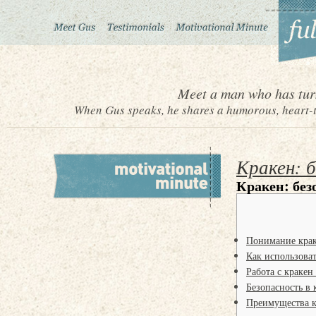
Meet a man who has turn
When Gus speaks, he shares a humorous, heart-to
Кракен: б
Кракен: без
Понимание крак
Как использоват
Работа с краке
Безопасность в 
Преимущества к