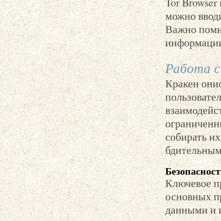
Tor Browser
можно вводи
Важно помн
информаци
Работа с
Кракен они
пользовате
взаимодейс
ограниченн
собирать их
бдительным
Безопасност
Ключевое пр
основных п
данными и 