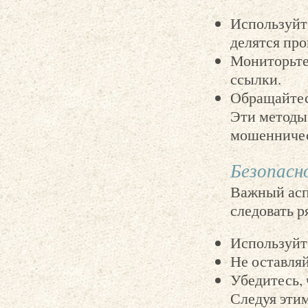
Используйт
делятся пр
Мониторьте
ссылки.
Обращайтес
Эти методы
мошенничес
Безопасн
Важный асп
следовать 
Используйте
Не оставляй
Убедитесь, 
Следуя эти