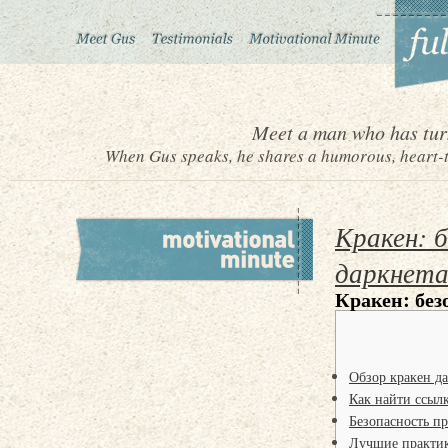
Meet a man who has turn
When Gus speaks, he shares a humorous, heart-to
Кракен: 
даркнета
Кракен: без
Обзор кракен д
Как найти ссыл
Безопасность п
Лучшие практик