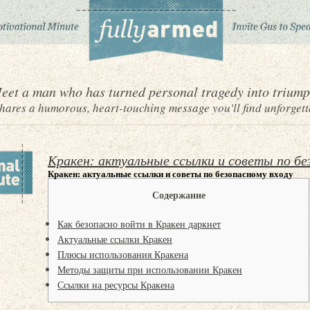
eet a man who has turned personal tragedy into triump
ares a humorous, heart-touching message you'll find unforgett
Кракен: актуальные ссылки и советы по бе
Кракен: актуальные ссылки и советы по безопасному входу
Содержание
Как безопасно войти в Кракен даркнет
Актуальные ссылки Кракен
Плюсы использования Кракена
Методы защиты при использовании Кракен
Ссылки на ресурсы Кракена