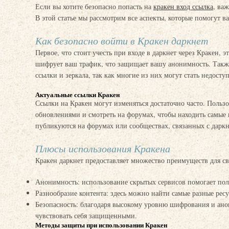
Если вы хотите безопасно попасть на
кракен вход ссылка
, ва
В этой статье мы рассмотрим все аспекты, которые помогут ва
Как безопасно войти в Кракен даркнет
Первое, что стоит учесть при входе в даркнет через Кракен,
шифрует ваш трафик, что защищает вашу анонимность. Также
ссылки и зеркала, так как многие из них могут стать недост
Актуальные ссылки Кракен
Ссылки на Кракен могут изменяться достаточно часто. Польз
обновлениями и смотреть на форумах, чтобы находить самые 
публикуются на форумах или сообществах, связанных с даркн
Плюсы использования Кракена
Кракен даркнет предоставляет множество преимуществ для св
Анонимность: использование скрытых сервисов помогает пол
Разнообразие контента: здесь можно найти самые разные ресу
Безопасность: благодаря высокому уровню шифрования и ано
чувствовать себя защищенными.
Методы защиты при использовании Кракен