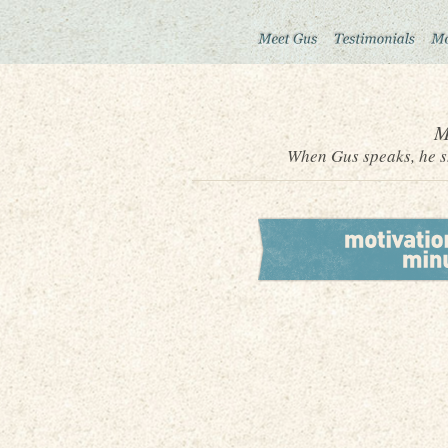
M
When Gus speaks, he sh